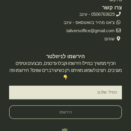
צרו קשר
0506763629 - עינב
צ'אט מהיר בוואטסאפ - עינב
taliversoffice@gmail.com
שוהם
הירשמו לניזולטר
הכיף ממשיך במייל! הירשמו וקבלו עדכונים, מבצעים וטיפים
מגניבים. רוצים לשמוע מאיתנו רק כשיש דברים שווים? הירשמו פה
הירשמו