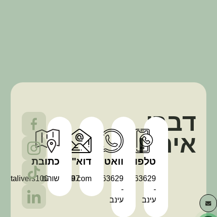
דברו
איתנו
טלפון
וואטסאפ
דוא"ל
כתובת
0506763629
972506763629+
שוהם
talivers100@gmail.com
-
-
עינב
עינב