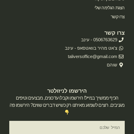
הצגת הגלימה שלי
צרו קשר
צרו קשר
0506763629 - עינב
צ'אט מהיר בוואטסאפ - עינב
taliversoffice@gmail.com
שוהם
הירשמו לניזולטר
הכיף ממשיך במייל! הירשמו וקבלו עדכונים, מבצעים וטיפים
מגניבים. רוצים לשמוע מאיתנו רק כשיש דברים שווים? הירשמו פה