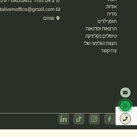
צ'אט מהיר בוואטסאפ - עינ
אודות
taliversoffice@gmail.com
מדיה
שוהם
חוסן ילדים
הרצאות וסדנאות
טיפולים בקליניקה
הצגת הגלימה שלי
צרו קשר